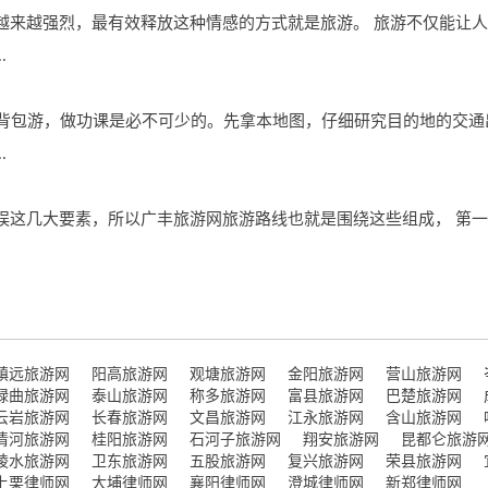
越来越强烈，最有效释放这种情感的方式就是旅游。 旅游不仅能让
.
想要背包游，做功课是必不可少的。先拿本地图，仔细研究目的地的交
.
娱这几大要素，所以广丰旅游网旅游路线也就是围绕这些组成， 第一
镇远旅游网
阳高旅游网
观塘旅游网
金阳旅游网
营山旅游网
碌曲旅游网
泰山旅游网
称多旅游网
富县旅游网
巴楚旅游网
云岩旅游网
长春旅游网
文昌旅游网
江永旅游网
含山旅游网
清河旅游网
桂阳旅游网
石河子旅游网
翔安旅游网
昆都仑旅游
陵水旅游网
卫东旅游网
五股旅游网
复兴旅游网
荣县旅游网
上栗律师网
大埔律师网
襄阳律师网
澄城律师网
新郑律师网