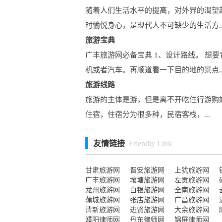
随着人们生活水平的提高，对外界的渴望
时愉悦身心，是现代人不可缺少的生活方..
旅游宝典
广丰旅游网必备宝典 1、设计路线。 
机或者汽车。再顺道看一下目的地的景点..
旅游线路
旅游的主体是游，但是离不开吃住行游购
住宿，住宿分为很多种，民宿客栈，...
友情链接
Friendly Link
甘肃旅游网
晋安旅游网
上犹旅游网
广丰旅游网
壤塘旅游网
左贡旅游网
龙州旅游网
白银旅游网
全南旅游网
蒲城旅游网
张店旅游网
广昌旅游网
清新旅游网
进贤旅游网
大余旅游网
濮阳律师网
丹东律师网
锦屏律师网