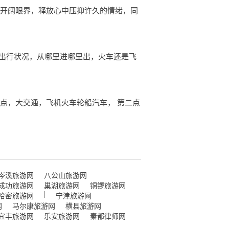
人开阔眼界，释放心中压抑许久的情绪，同
通出行状况，从哪里进哪里出，火车还是飞
点，大交通，飞机火车轮船汽车， 第二点
岑溪旅游网
八公山旅游网
成功旅游网
巢湖旅游网
铜锣旅游网
|
哈密旅游网
宁津旅游网
网
马尔康旅游网
横县旅游网
宜丰旅游网
乐安旅游网
秦都律师网